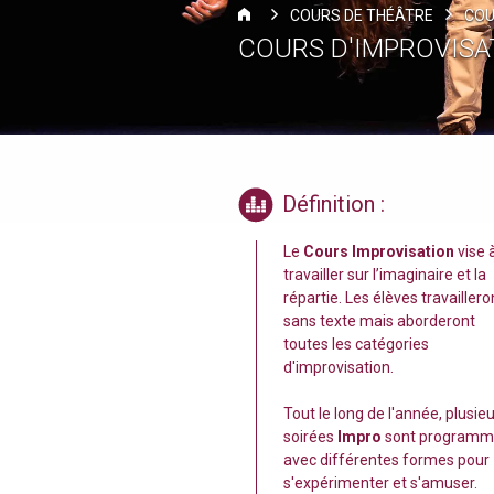
COURS DE THÉÂTRE
COU
COURS D'IMPROVISA
Définition :
Le
Cours Improvisation
vise 
travailler sur l’imaginaire et la
répartie. Les élèves travaillero
sans texte mais aborderont
toutes les catégories
d'improvisation.
Tout le long de l'année, plusie
soirées
Impro
sont program
avec différentes formes pour
s'expérimenter et s'amuser.