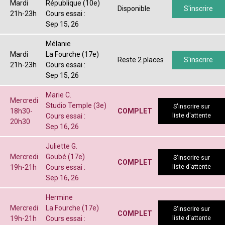
Mardi
République (10e)
Disponible
S'inscrire
21h-23h
Cours essai :
Sep 15, 26
Mélanie
Mardi
La Fourche (17e)
Reste 2 places
S'inscrire
21h-23h
Cours essai :
Sep 15, 26
Marie C.
Mercredi
Studio Temple (3e)
S'inscrire sur
18h30-
COMPLET
Cours essai :
liste d'attente
20h30
Sep 16, 26
Juliette G.
Mercredi
Goubé (17e)
S'inscrire sur
COMPLET
19h-21h
Cours essai :
liste d'attente
Sep 16, 26
Hermine
Mercredi
La Fourche (17e)
S'inscrire sur
COMPLET
19h-21h
Cours essai :
liste d'attente