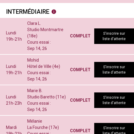
INTERMÉDIAIRE
Clara L.
Studio Montmartre
Lundi
S'inscrire sur
(18e)
COMPLET
19h-21h
liste d'attente
Cours essai :
Sep 14, 26
Mohid
Lundi
Hôtel de Ville (4e)
S'inscrire sur
COMPLET
19h-21h
Cours essai :
liste d'attente
Sep 14, 26
Marie B.
Lundi
Studio Baretto (11e)
S'inscrire sur
COMPLET
21h-23h
Cours essai :
liste d'attente
Sep 14, 26
Mélanie
Mardi
La Fourche (17e)
S'inscrire sur
COMPLET
19h-21h
Cours essai :
liste d'attente