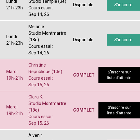
Lundi
Studio Temple (3e)
Disponible
S'inscrire
21h-23h
Cours essai :
Sep 14, 26
Mélanie
Studio Montmartre
Lundi
(18e)
Disponible
S'inscrire
21h-23h
Cours essai :
Sep 14, 26
Christine
Mardi
République (10e)
S'inscrire sur
COMPLET
19h-21h
Cours essai :
liste d'attente
Sep 15, 26
Clara K.
Studio Montmartre
Mardi
S'inscrire sur
(18e)
COMPLET
19h-21h
liste d'attente
Cours essai :
Sep 15, 26
A venir