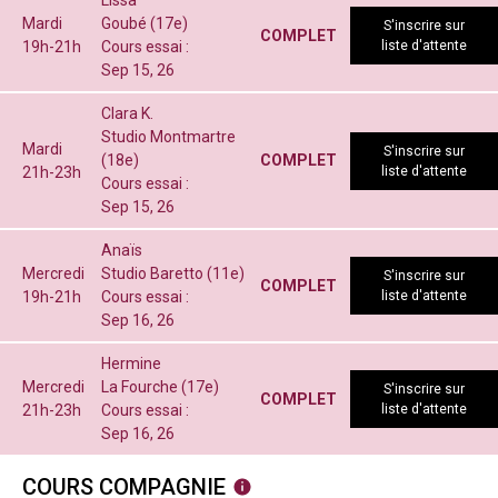
Lissa
Mardi
Goubé (17e)
S'inscrire sur
COMPLET
19h-21h
Cours essai :
liste d'attente
Sep 15, 26
Clara K.
Studio Montmartre
Mardi
S'inscrire sur
(18e)
COMPLET
21h-23h
liste d'attente
Cours essai :
Sep 15, 26
Anaïs
Mercredi
Studio Baretto (11e)
S'inscrire sur
COMPLET
19h-21h
Cours essai :
liste d'attente
Sep 16, 26
Hermine
Mercredi
La Fourche (17e)
S'inscrire sur
COMPLET
21h-23h
Cours essai :
liste d'attente
Sep 16, 26
COURS COMPAGNIE